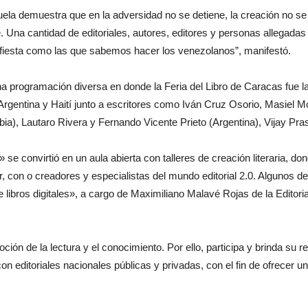
 demuestra que en la adversidad no se detiene, la creación no se 
 Una cantidad de editoriales, autores, editores y personas allegadas a l
 fiesta como las que sabemos hacer los venezolanos”, manifestó.
 programación diversa en donde la Feria del Libro de Caracas fue la v
gentina y Haití junto a escritores como Iván Cruz Osorio, Masiel Mon
), Lautaro Rivera y Fernando Vicente Prieto (Argentina), Vijay Pras
» se convirtió en un aula abierta con talleres de creación literaria, 
, con o creadores y especialistas del mundo editorial 2.0. Algunos de 
 libros digitales», a cargo de Maximiliano Malavé Rojas de la Editorial
ión de la lectura y el conocimiento. Por ello, participa y brinda su re
n editoriales nacionales públicas y privadas, con el fin de ofrecer un