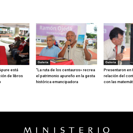
Galeria
Galeria
 Apure está
“La ruta de los centauros» recrea
Presentaron en 
ión de libros
el patrimonio apureño en la gesta
relación del con
o
histórica emancipadora
con las matemát