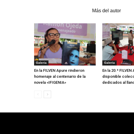
Artículos relacionados
Más del autor
Galeria
Galeria
En la FILVEN Apure rindieron
En la 20.ª FILVEN
homenaje al centenario de la
disponible colecc
novela «IFIGENIA»
dedicados al llan