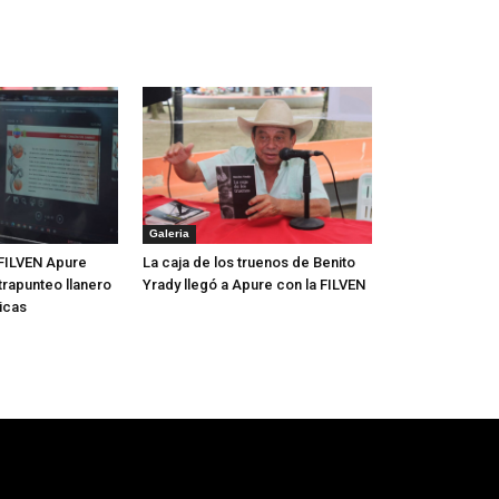
Galeria
FILVEN Apure
La caja de los truenos de Benito
trapunteo llanero
Yrady llegó a Apure con la FILVEN
icas