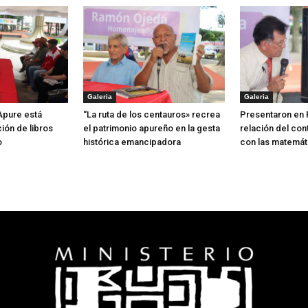
Galeria
Galeria
 Apure está
“La ruta de los centauros» recrea
Presentaron en 
ión de libros
el patrimonio apureño en la gesta
relación del con
o
histórica emancipadora
con las matemát