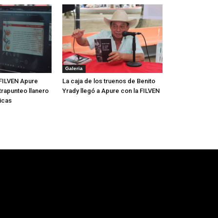
Galeria
FILVEN Apure
La caja de los truenos de Benito
trapunteo llanero
Yrady llegó a Apure con la FILVEN
icas