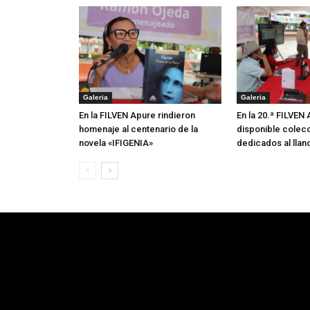
Galeria
Galeria
En la FILVEN Apure rindieron
En la 20.ª FILVEN
homenaje al centenario de la
disponible colecc
novela «IFIGENIA»
dedicados al llan