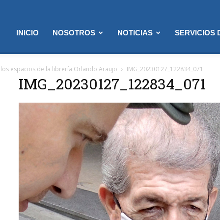
INICIO
NOSOTROS
NOTICIAS
SERVICIOS
n los espacios de la librería Orlando Araujo
IMG_20230127_122834_071
IMG_20230127_122834_071