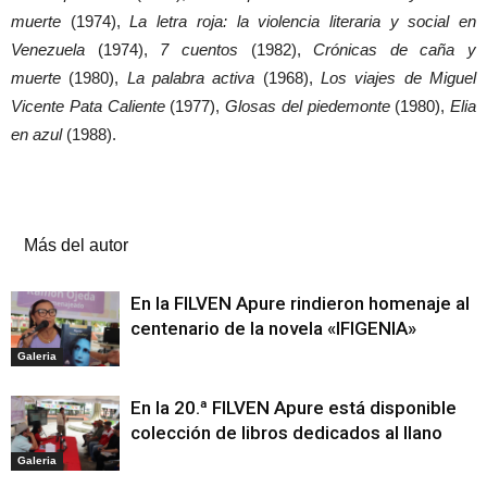
muerte
(1974),
La letra roja: la violencia literaria y social en
Venezuela
(1974),
7 cuentos
(1982),
Crónicas de caña y
muerte
(1980),
La palabra activa
(1968),
Los viajes de Miguel
Vicente Pata Caliente
(1977),
Glosas del piedemonte
(1980),
Elia
en azul
(1988).
Artículos relacionados
Más del autor
En la FILVEN Apure rindieron homenaje al
centenario de la novela «IFIGENIA»
Galeria
En la 20.ª FILVEN Apure está disponible
colección de libros dedicados al llano
Galeria