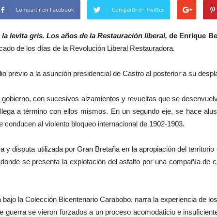
Compartir en Facebook
Compartir en Twitter
la levita gris. Los años de la Restauración liberal,
de Enrique B
ficado de los días de la Revolución Liberal Restauradora.
lio previo a la asunción presidencial de Castro al posterior a su desp
del gobierno, con sucesivos alzamientos y revueltas que se desenvuel
llega a término con ellos mismos. En un segundo eje, se hace alus
e conducen al violento bloqueo internacional de 1902-1903.
 y disputa utilizada por Gran Bretaña en la apropiación del territorio
, donde se presenta la explotación del asfalto por una compañía de c
na bajo la Colección Bicentenario Carabobo, narra la experiencia de lo
de guerra se vieron forzados a un proceso acomodaticio e insuficient