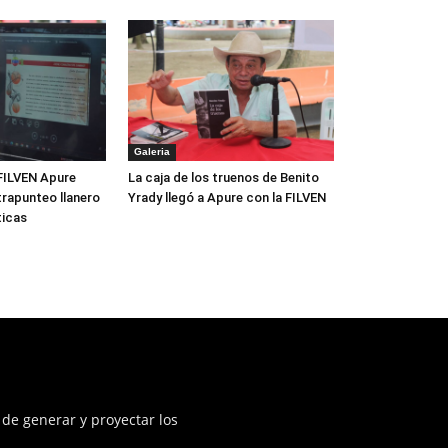
Galeria
FILVEN Apure
La caja de los truenos de Benito
trapunteo llanero
Yrady llegó a Apure con la FILVEN
ticas
 de generar y proyectar los