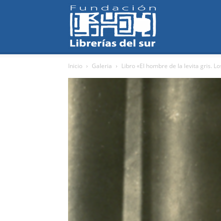
Fundación
Inicio
Galeria
Libro «El hombre de la levita gris. L
Librerías
del
Sur