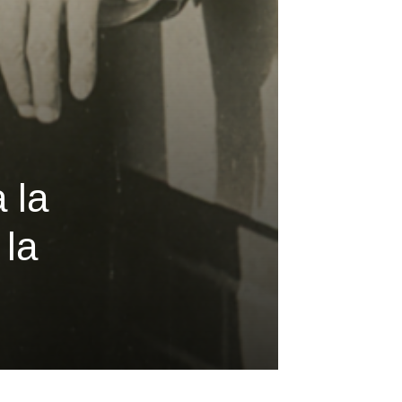
s
 la
 la