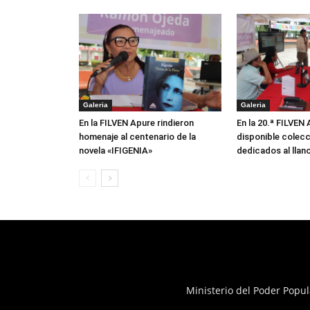
Galeria
Galeria
En la FILVEN Apure rindieron
En la 20.ª FILVEN
homenaje al centenario de la
disponible colecc
novela «IFIGENIA»
dedicados al llan
Ministerio del Poder Popul