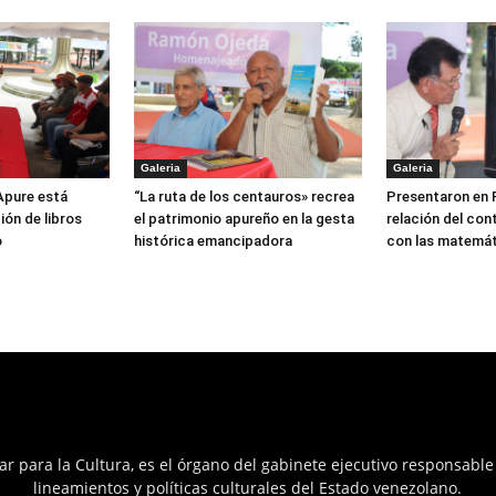
Galeria
Galeria
 Apure está
“La ruta de los centauros» recrea
Presentaron en 
ión de libros
el patrimonio apureño en la gesta
relación del con
o
histórica emancipadora
con las matemá
ar para la Cultura, es el órgano del gabinete ejecutivo responsable
lineamientos y políticas culturales del Estado venezolano.