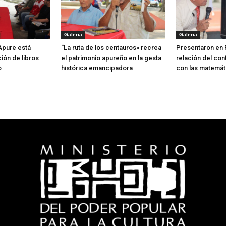
Galeria
Galeria
 Apure está
“La ruta de los centauros» recrea
Presentaron en 
ión de libros
el patrimonio apureño en la gesta
relación del con
o
histórica emancipadora
con las matemát