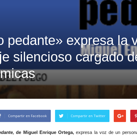
o pedante» expresa la 
je silencioso cargado d
émicas
Compartir en Facebook
Compartir en Twitter
dante,
de Miguel Enrique Ortega,
expresa la voz de un persona