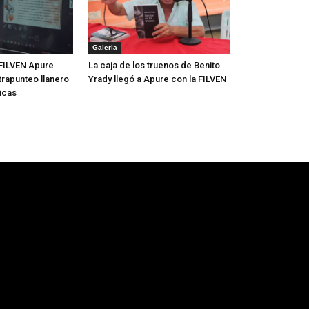
Galeria
FILVEN Apure
La caja de los truenos de Benito
trapunteo llanero
Yrady llegó a Apure con la FILVEN
icas