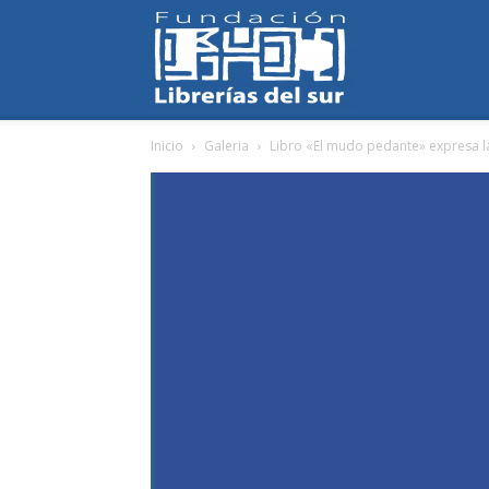
Fundación
Inicio
Galeria
Libro «El mudo pedante» expresa la
Librerías
del
Sur