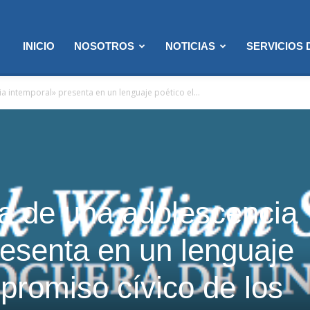
INICIO
NOSOTROS
NOTICIAS
SERVICIOS
 intemporal» presenta en un lenguaje poético el...
a de una adolescencia
resenta en un lenguaje
promiso cívico de los