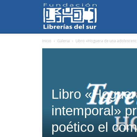
Fundación
Inicio
Galeria
Libro «Hoguera de una adolescencia
Librerías
del
Libro «Hoguer
intemporal» p
Sur
poético el com