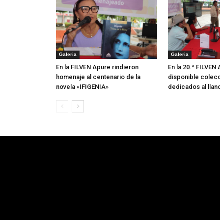
Galeria
Galeria
En la FILVEN Apure rindieron
En la 20.ª FILVEN
homenaje al centenario de la
disponible colecc
novela «IFIGENIA»
dedicados al llan