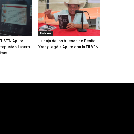
Galeria
FILVEN Apure
La caja de los truenos de Benito
trapunteo llanero
Yrady llegó a Apure con la FILVEN
icas