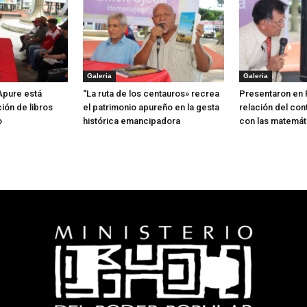
Galeria
Galeria
 Apure está
“La ruta de los centauros» recrea
Presentaron en 
ión de libros
el patrimonio apureño en la gesta
relación del con
o
histórica emancipadora
con las matemát