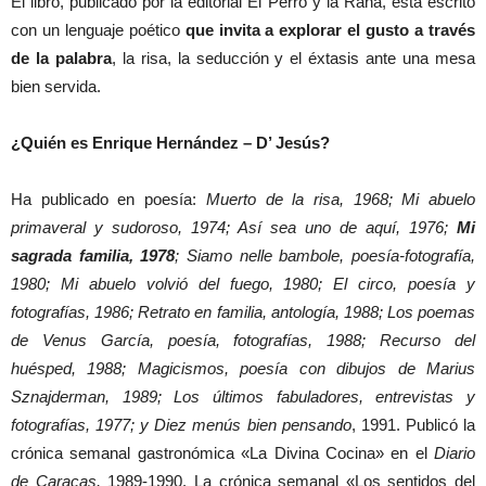
El libro, publicado por la editorial El Perro y la Rana, está escrito
con un lenguaje poético
que invita a explorar el gusto a través
de la palabra
, la risa, la seducción y el éxtasis ante una mesa
bien servida.
¿Quién es Enrique Hernández – D’ Jesús?
Ha publicado en poesía:
Muerto de la risa, 1968; Mi abuelo
primaveral y sudoroso, 1974; Así sea uno de aquí, 1976;
Mi
sagrada familia, 1978
; Siamo nelle bambole, poesía-fotografía,
1980; Mi abuelo volvió del fuego, 1980; El circo, poesía y
fotografías, 1986; Retrato en familia, antología, 1988; Los poemas
de Venus García, poesía, fotografías, 1988; Recurso del
huésped, 1988; Magicismos, poesía con dibujos de Marius
Sznajderman, 1989; Los últimos fabuladores, entrevistas y
fotografías, 1977; y Diez menús bien pensando
, 1991. Publicó la
crónica semanal gastronómica «La Divina Cocina» en el
Diario
de Caracas,
1989-1990. La crónica semanal «Los sentidos del