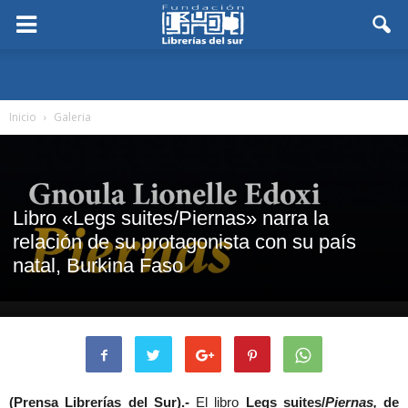
Inicio
Galeria
Libro «Legs suites/Piernas» narra la
relación de su protagonista con su país
natal, Burkina Faso
(Prensa Librerías del Sur).-
El libro
Legs suites/
P
iernas,
de