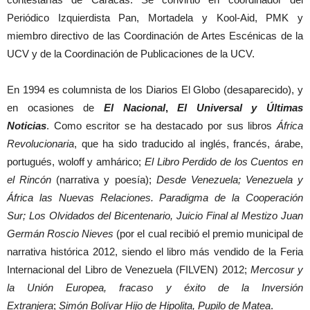
Periódico Izquierdista Pan, Mortadela y Kool-Aid, PMK
y
miembro directivo de las Coordinación de Artes Escénicas de la
UCV y de la Coordinación de Publicaciones de la UCV.
En 1994 es columnista de los Diarios El Globo (desaparecido), y
en ocasiones de
El Nacional
,
El
Universal y Últimas
Noticias
. Como escritor se ha destacado por sus libros
África
Revolucionaria
, que ha sido traducido al inglés, francés, árabe,
portugués, woloff y amhárico;
El Libro Perdido de los Cuentos en
el Rincón
(narrativa y poesía);
Desde Venezuela; Venezuela y
África las Nuevas Relaciones. Paradigma de la Cooperación
Sur; Los Olvidados del Bicentenario, Juicio Final al Mestizo Juan
Germán Roscio Nieves
(por el cual recibió el premio municipal de
narrativa histórica 2012, siendo el libro más vendido de la Feria
Internacional del Libro de Venezuela (FILVEN) 2012;
Mercosur y
la Unión Europea, fracaso y éxito de la Inversión
Extranjera
;
Simón Bolívar Hijo de Hipolita, Pupilo de Matea
.