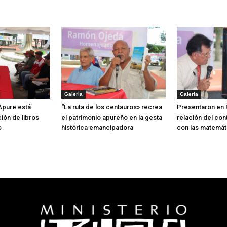
Galeria
Galeria
 Apure está
“La ruta de los centauros» recrea
Presentaron en 
ión de libros
el patrimonio apureño en la gesta
relación del con
o
histórica emancipadora
con las matemát