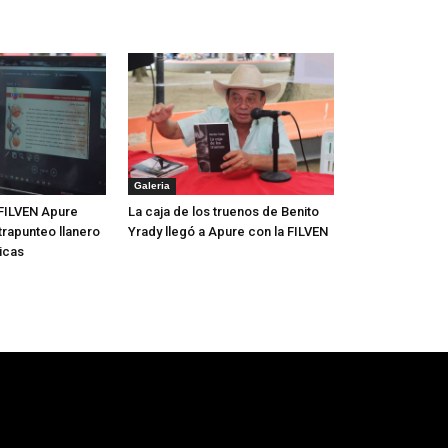
Galeria
FILVEN Apure
La caja de los truenos de Benito
trapunteo llanero
Yrady llegó a Apure con la FILVEN
icas