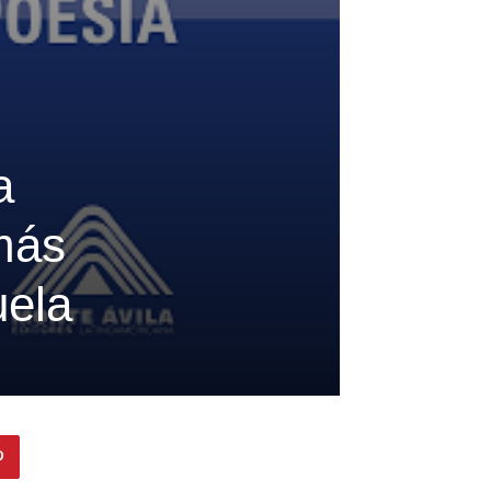
a
más
uela