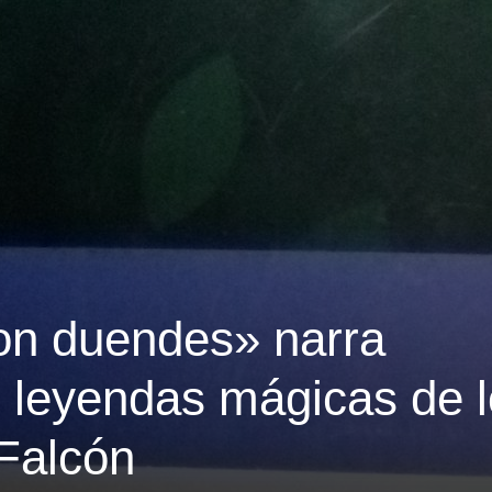
con duendes» narra
e leyendas mágicas de 
 Falcón