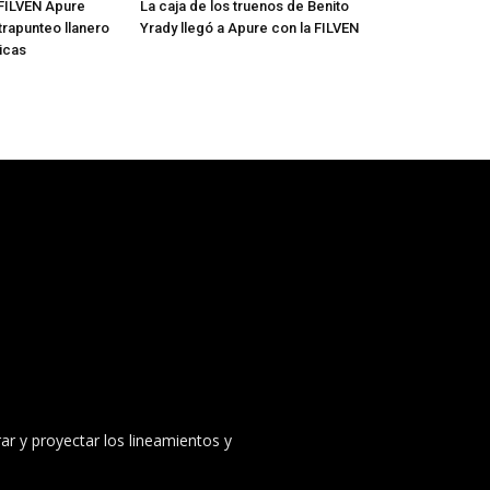
FILVEN Apure
La caja de los truenos de Benito
trapunteo llanero
Yrady llegó a Apure con la FILVEN
icas
ar y proyectar los lineamientos y