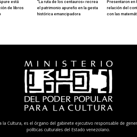
 Apure está
“La ruta de los centauros» recrea
Presentaron en 
ión de libros
el patrimonio apureño en la gesta
relación del con
o
histórica emancipadora
con las matemát
a la Cultura, es el órgano del gabinete ejecutivo responsable de gener
políticas culturales del Estado venezolano.