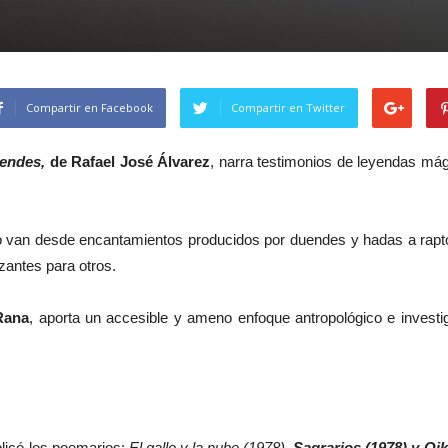
Compartir en Facebook
Compartir en Twitter
endes,
de Rafael José Álvarez
, narra testimonios de leyendas má
bro van desde encantamientos producidos por duendes y hadas a raptos
zantes para otros.
 Rana
, aporta un accesible y ameno enfoque antropológico e investig
ublicó los poemarios:
El gallo y la nube (1978),
Sagrarios (1978) y Oi