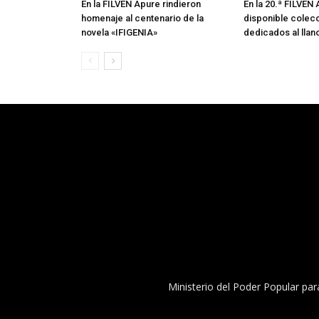
En la FILVEN Apure rindieron
En la 20.ª FILVEN
homenaje al centenario de la
disponible colecc
novela «IFIGENIA»
dedicados al llan
Ministerio del Poder Popular par