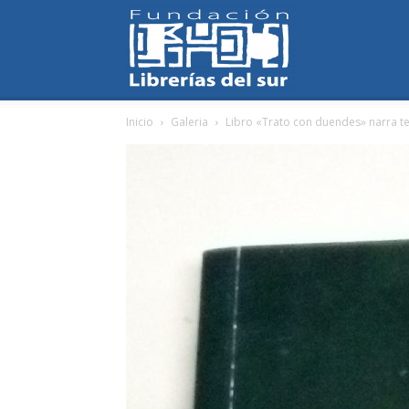
Fundación
Inicio
Galeria
Libro «Trato con duendes» narra te
Librerías
del
Sur