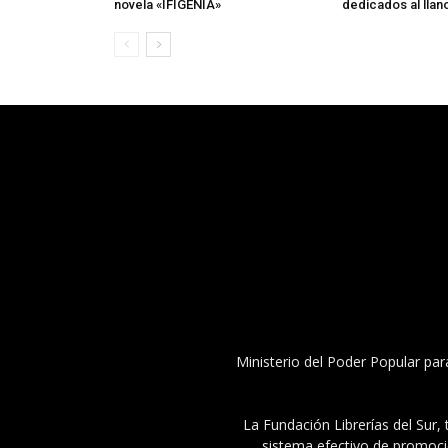
novela «IFIGENIA»
dedicados al llan
Ministerio del Poder Popular par
La Fundación Librerías del Sur, 
sistema efectivo de promoció