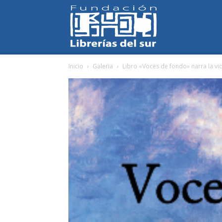
Fundación
Inicio
Galeria
Libro «Voces de fondo» narra la vid
Librerías
del
Sur