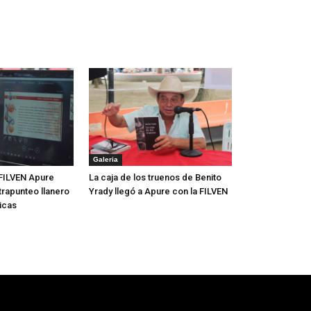
Galeria
FILVEN Apure
La caja de los truenos de Benito
trapunteo llanero
Yrady llegó a Apure con la FILVEN
icas