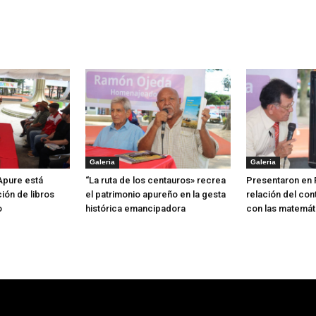
Galeria
Galeria
 Apure está
“La ruta de los centauros» recrea
Presentaron en 
ión de libros
el patrimonio apureño en la gesta
relación del con
o
histórica emancipadora
con las matemát