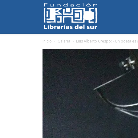
Fundación
Inicio
Galeria
Luis Alberto Crespo: «Un poeta es a
Librerías
del
Sur