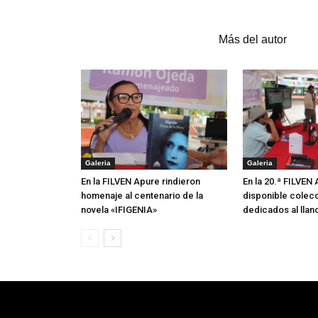
Artículos relacionados
Más del autor
Galeria
Galeria
En la FILVEN Apure rindieron
En la 20.ª FILVEN
homenaje al centenario de la
disponible colecc
novela «IFIGENIA»
dedicados al llan