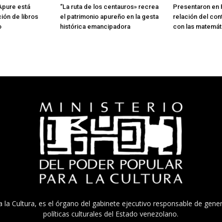
 Apure está
“La ruta de los centauros» recrea
Presentaron en 
ión de libros
el patrimonio apureño en la gesta
relación del con
o
histórica emancipadora
con las matemát
a la Cultura, es el órgano del gabinete ejecutivo responsable de gener
políticas culturales del Estado venezolano.