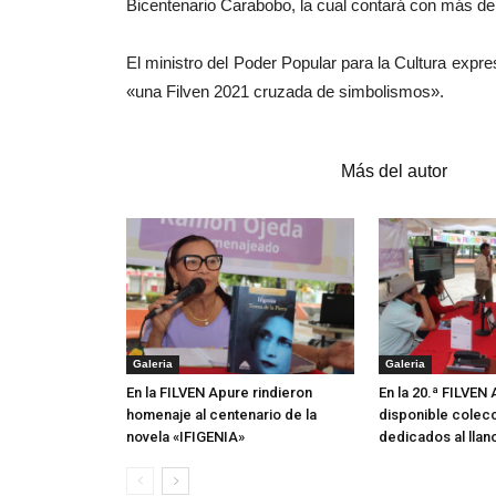
Bicentenario Carabobo, la cual contará con más de
El ministro del Poder Popular para la Cultura expr
«una Filven 2021 cruzada de simbolismos».
Artículos relacionados
Más del autor
Galeria
Galeria
En la FILVEN Apure rindieron
En la 20.ª FILVEN
homenaje al centenario de la
disponible colecc
novela «IFIGENIA»
dedicados al llan