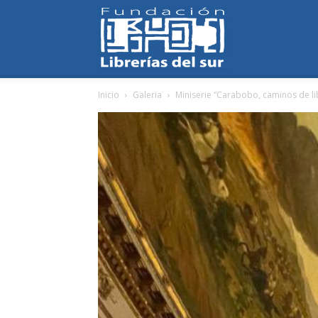
Fundación
Inicio
Galeria
Miniserie “Carabobo, caminos de li
Librerías
del
Sur