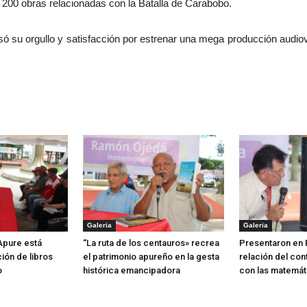
 200 obras relacionadas con la Batalla de Carabobo.
esó su orgullo y satisfacción por estrenar una mega producción audiov
Galeria
Galeria
 Apure está
“La ruta de los centauros» recrea
Presentaron en 
ión de libros
el patrimonio apureño en la gesta
relación del con
o
histórica emancipadora
con las matemát