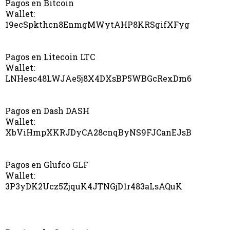
Pagos en Bitcoin
Wallet:
19ecSpkthcn8EnmgMWytAHP8KRSgifXFyg
Pagos en Litecoin LTC
Wallet:
LNHesc48LWJAe5j8X4DXsBP5WBGcRexDm6
Pagos en Dash DASH
Wallet:
XbViHmpXKRJDyCA28cnqByNS9FJCanEJsB
Pagos en Glufco GLF
Wallet:
3P3yDK2Ucz5ZjquK4JTNGjD1r483aLsAQuK