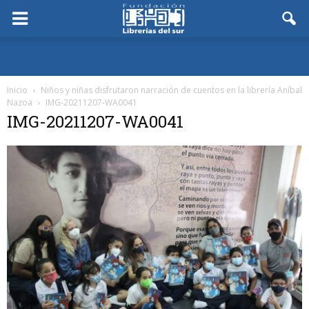
Inicio
Niños y niñas disfrutaron narración de cuentos en la librería Aníbal
Nazoa
IMG-20211207-WA0041
IMG-20211207-WA0041