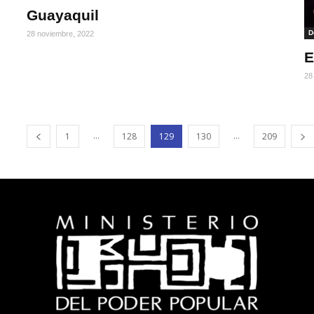
Guayaquil
D
28 noviembre, 2022
E
28
...
...
1
128
129
130
209