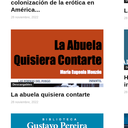
D
colonización de la erótica en
América...
L
28 noviembre, 2022
28
D
H
i
Descargables
28
La abuela quisiera contarte
28 noviembre, 2022