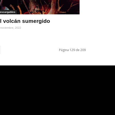
escargables
l volcán sumergido
 noviembre, 2022
Página 129 de 209