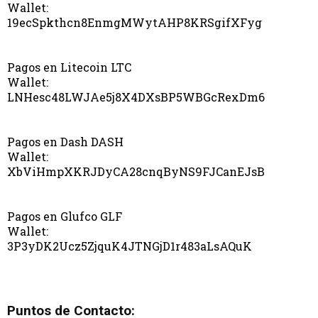
Wallet:
19ecSpkthcn8EnmgMWytAHP8KRSgifXFyg
Pagos en Litecoin LTC
Wallet:
LNHesc48LWJAe5j8X4DXsBP5WBGcRexDm6
Pagos en Dash DASH
Wallet:
XbViHmpXKRJDyCA28cnqByNS9FJCanEJsB
Pagos en Glufco GLF
Wallet:
3P3yDK2Ucz5ZjquK4JTNGjD1r483aLsAQuK
Puntos de Contacto: