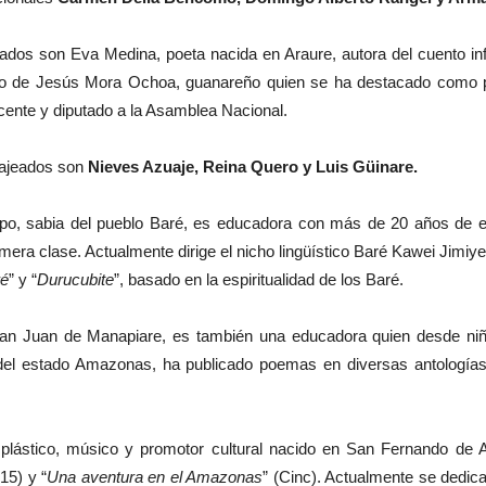
dos son Eva Medina, poeta nacida en Araure, autora del cuento infan
io de Jesús Mora Ochoa, guanareño quien se ha destacado como poeta,
ocente y diputado a la Asamblea Nacional.
najeados son
Nieves Azuaje, Reina Quero y Luis Güinare.
o, sabia del pueblo Baré, es educadora con más de 20 años de ex
ra clase. Actualmente dirige el nicho lingüístico Baré Kawei Jimiye 
ré
” y “
Durucubite
”, basado en la espiritualidad de los Baré.
 San Juan de Manapiare, es también una educadora quien desde ni
d del estado Amazonas, ha publicado poemas en diversas antología
ta plástico, músico y promotor cultural nacido en San Fernando de 
15) y “
Una aventura en el Amazonas
” (Cinc). Actualmente se dedica 