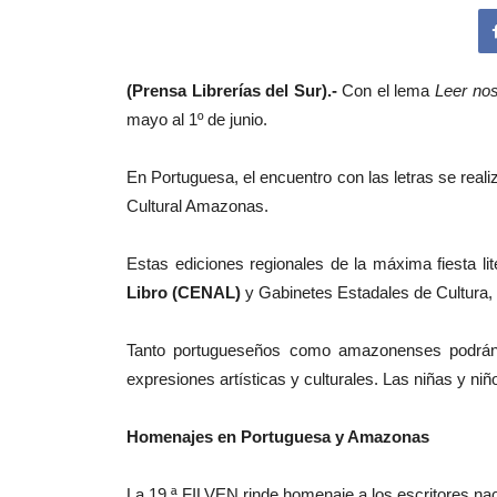
(Prensa Librerías del Sur).-
Con el lema
Leer no
mayo al 1º de junio.
En Portuguesa, el encuentro con las letras se rea
Cultural Amazonas.
Estas ediciones regionales de la máxima fiesta lit
Libro (CENAL)
y Gabinetes Estadales de Cultura, 
Tanto portugueseños como amazonenses podrán acc
expresiones artísticas y culturales. Las niñas y n
Homenajes en Portuguesa y Amazonas
La 19.ª FILVEN rinde homenaje a los escritores na