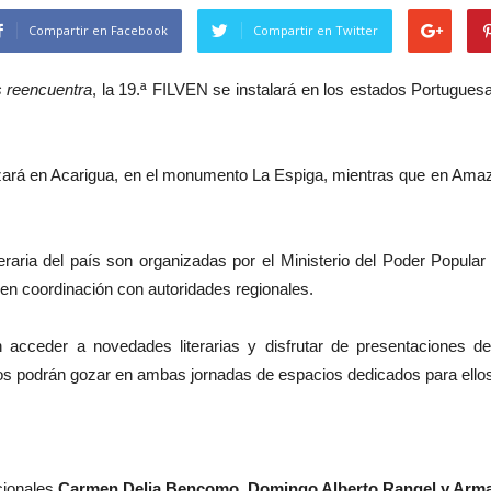
Compartir en Facebook
Compartir en Twitter
s reencuentra
, la 19.ª FILVEN se instalará en los estados Portugues
lizará en Acarigua, en el monumento La Espiga, mientras que en Amaz
eraria del país son organizadas por el Ministerio del Poder Popular 
en coordinación con autoridades regionales.
eder a novedades literarias y disfrutar de presentaciones de li
iños podrán gozar en ambas jornadas de espacios dedicados para ello
cionales
Carmen Delia Bencomo, Domingo Alberto Rangel y Arma