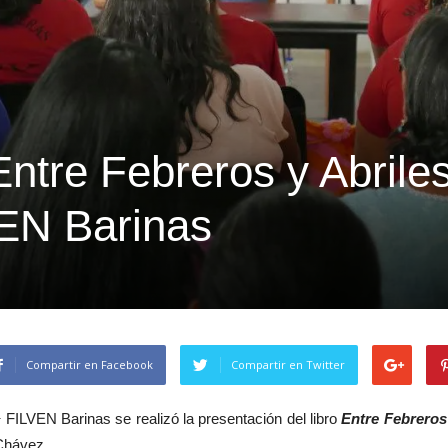
ntre Febreros y Abrile
VEN Barinas
Compartir en Facebook
Compartir en Twitter
 FILVEN Barinas se realizó la presentación del libro
Entre Febreros
Chávez.