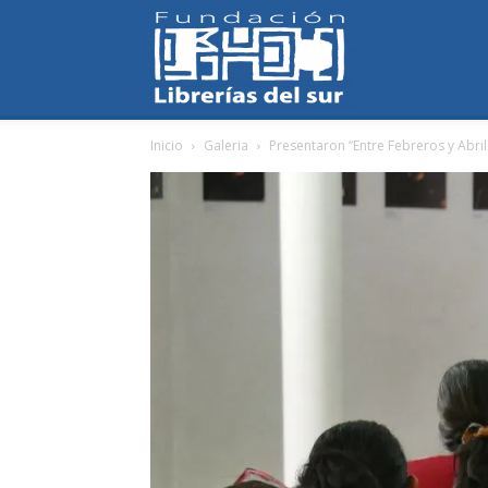
Fundación
Inicio
Galeria
Presentaron “Entre Febreros y Abril
Librerías
del
Sur