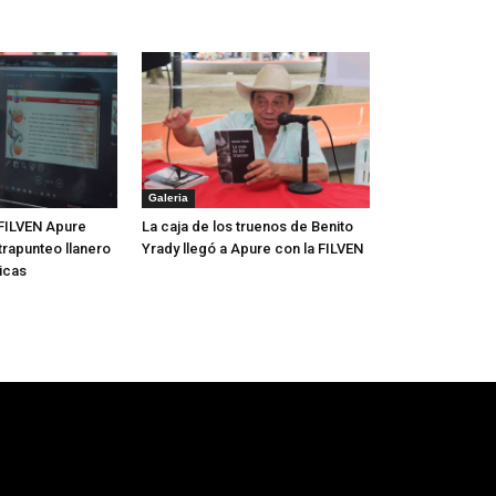
Galeria
FILVEN Apure
La caja de los truenos de Benito
trapunteo llanero
Yrady llegó a Apure con la FILVEN
icas