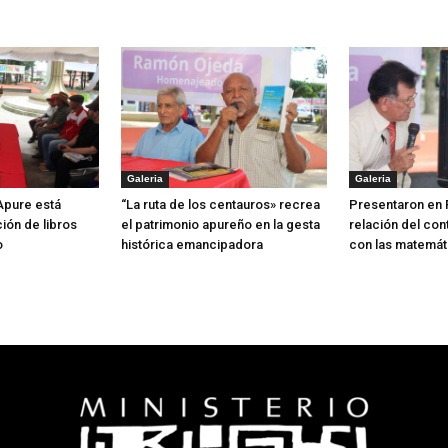
Galeria
Galeria
 Apure está
“La ruta de los centauros» recrea
Presentaron en 
ión de libros
el patrimonio apureño en la gesta
relación del con
o
histórica emancipadora
con las matemát