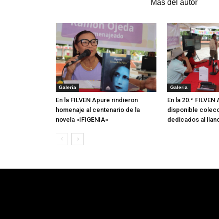
Artículos relacionados
Más del autor
Galeria
Galeria
En la FILVEN Apure rindieron
En la 20.ª FILVEN
homenaje al centenario de la
disponible colecc
novela «IFIGENIA»
dedicados al llan