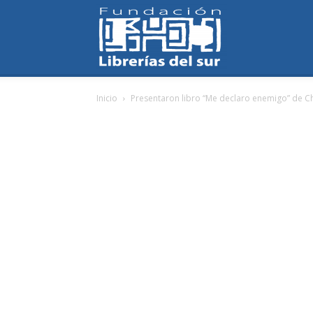
Fundación
Inicio
Presentaron libro “Me declaro enemigo” de Ch
Librerías
del
Sur