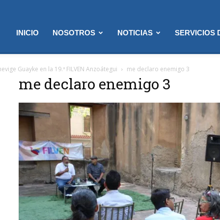
INICIO
NOSOTROS
NOTICIAS
SERVICIOS
evige Guayke en la 19.ª FILVEN Anzoátegui
me declaro enemigo 3
me declaro enemigo 3