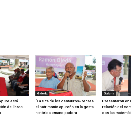
Galeria
Galeria
 Apure está
“La ruta de los centauros» recrea
Presentaron en 
ión de libros
el patrimonio apureño en la gesta
relación del con
o
histórica emancipadora
con las matemát