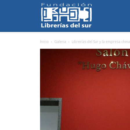
Fundación
Inicio
Galeria
Librerías del Sur y la empresa chin
Librerías
del
Sur