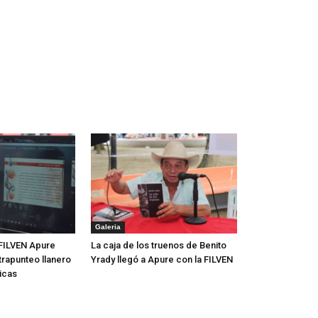
Galeria
FILVEN Apure
La caja de los truenos de Benito
trapunteo llanero
Yrady llegó a Apure con la FILVEN
icas