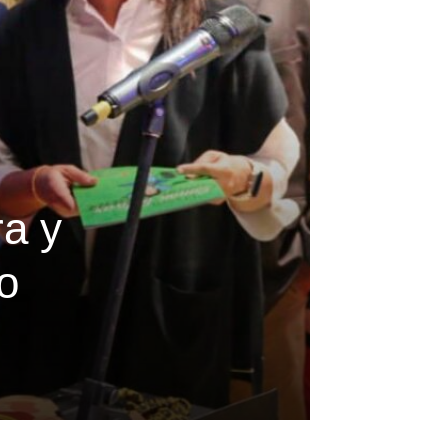
ra y
ro