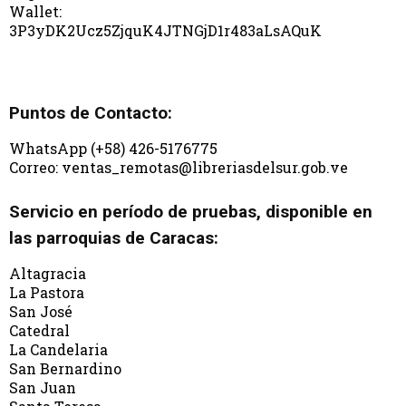
Wallet:
3P3yDK2Ucz5ZjquK4JTNGjD1r483aLsAQuK
Puntos de Contacto:
WhatsApp (+58) 426-5176775
Correo: ventas_remotas@libreriasdelsur.gob.ve
Servicio en período de pruebas, disponible en
las parroquias de Caracas:
Altagracia
La Pastora
San José
Catedral
La Candelaria
San Bernardino
San Juan