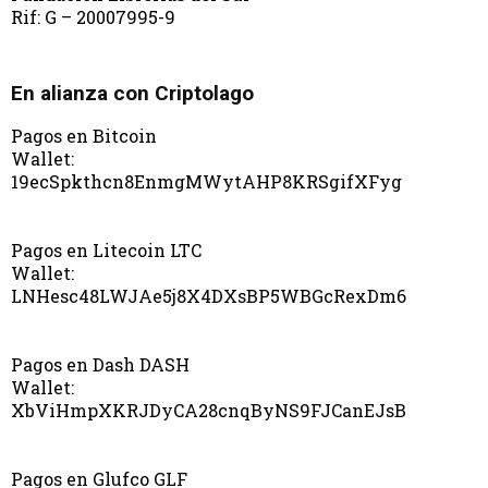
Rif: G – 20007995-9
En alianza con Criptolago
Pagos en Bitcoin
Wallet:
19ecSpkthcn8EnmgMWytAHP8KRSgifXFyg
Pagos en Litecoin LTC
Wallet:
LNHesc48LWJAe5j8X4DXsBP5WBGcRexDm6
Pagos en Dash DASH
Wallet:
XbViHmpXKRJDyCA28cnqByNS9FJCanEJsB
Pagos en Glufco GLF