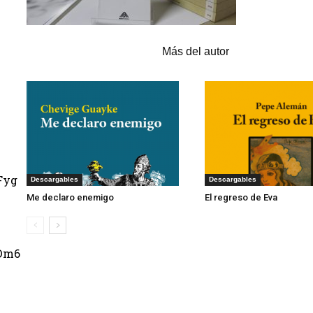
Artículos relacionados
Más del autor
Fyg
Descargables
Descargables
Me declaro enemigo
El regreso de Eva
Dm6