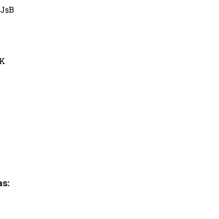
JsB
uK
as: