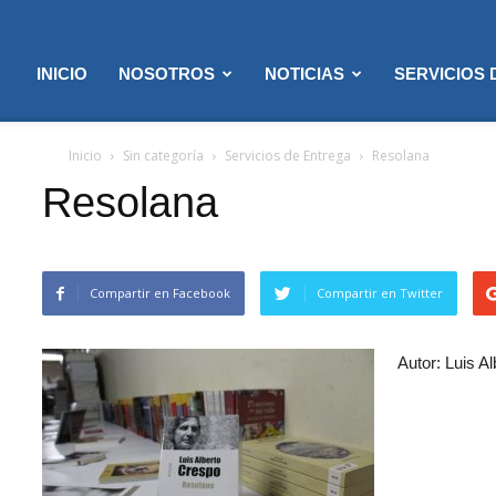
INICIO
NOSOTROS
NOTICIAS
SERVICIOS
Inicio
Sin categoría
Servicios de Entrega
Resolana
Resolana
Compartir en Facebook
Compartir en Twitter
Autor: Luis A
1