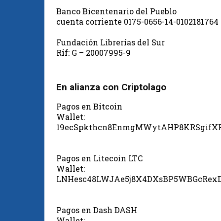
Banco Bicentenario del Pueblo
cuenta corriente 0175-0656-14-0102181764
Fundación Librerías del Sur
Rif: G – 20007995-9
En alianza con Criptolago
Pagos en Bitcoin
Wallet:
19ecSpkthcn8EnmgMWytAHP8KRSgifX
Pagos en Litecoin LTC
Wallet:
LNHesc48LWJAe5j8X4DXsBP5WBGcRex
Pagos en Dash DASH
Wallet: