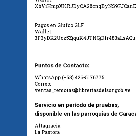
XbViHmpXKRJDyCA28cnqByNS9FJCanE
Pagos en Glufco GLF
Wallet:
3P3yDK2Ucz5ZjquK4JTNGjD1r483aLsAQ
Puntos de Contacto:
WhatsApp (+58) 426-5176775
Correo:
ventas_remotas@libreriasdelsur.gob.ve
Servicio en período de pruebas,
disponible en las parroquias de Carac
Altagracia
La Pastora