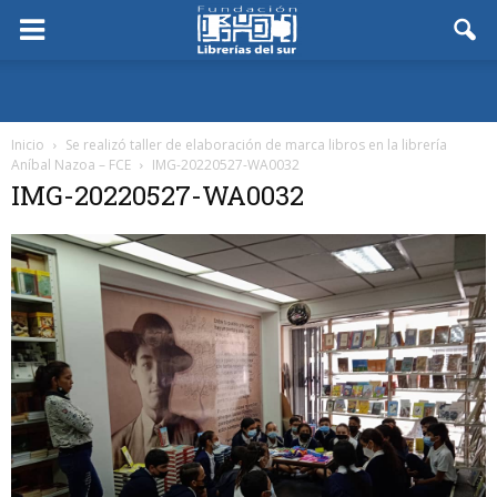
Inicio
Se realizó taller de elaboración de marca libros en la librería
Aníbal Nazoa – FCE
IMG-20220527-WA0032
IMG-20220527-WA0032