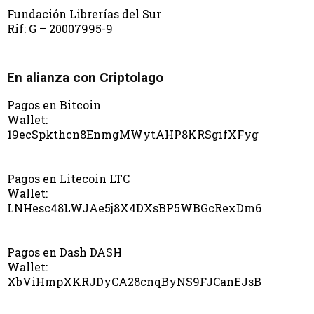
Fundación Librerías del Sur
Rif: G – 20007995-9
En alianza con Criptolago
Pagos en Bitcoin
Wallet:
19ecSpkthcn8EnmgMWytAHP8KRSgifXFyg
Pagos en Litecoin LTC
Wallet:
LNHesc48LWJAe5j8X4DXsBP5WBGcRexDm6
Pagos en Dash DASH
Wallet:
XbViHmpXKRJDyCA28cnqByNS9FJCanEJsB