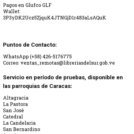
Pagos en Glufco GLF
Wallet:
3P3yDK2Ucz5ZjquK4JTNGjD1r483aLsAQuK
Puntos de Contacto:
WhatsApp (+58) 426-5176775
Correo: ventas_remotas@libreriasdelsur.gob.ve
Servicio en período de pruebas, disponible en
las parroquias de Caracas:
Altagracia
La Pastora
San José
Catedral
La Candelaria
San Bernardino