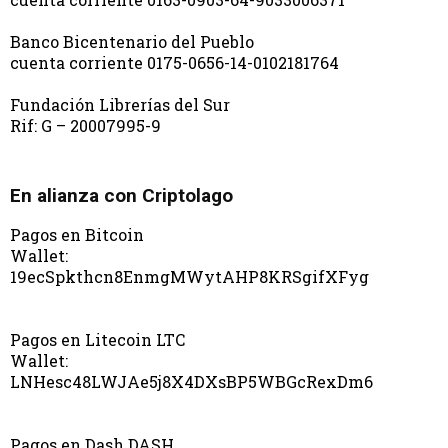
Banco Bicentenario del Pueblo
cuenta corriente 0175-0656-14-0102181764
Fundación Librerías del Sur
Rif: G – 20007995-9
En alianza con Criptolago
Pagos en Bitcoin
Wallet:
19ecSpkthcn8EnmgMWytAHP8KRSgifXFyg
Pagos en Litecoin LTC
Wallet:
LNHesc48LWJAe5j8X4DXsBP5WBGcRexDm6
Pagos en Dash DASH