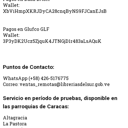
Wallet:
XbViHmpXKRJDyCA28cnqByNS9FJCanEJsB
Pagos en Glufco GLF
Wallet:
3P3yDK2Ucz5ZjquK4JTNGjD1r483aLsAQuK
Puntos de Contacto:
WhatsApp (+58) 426-5176775
Correo: ventas_remotas@libreriasdelsur.gob.ve
Servicio en período de pruebas, disponible en
las parroquias de Caracas:
Altagracia
La Pastora