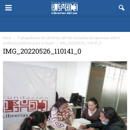
Inicio
Trabajadoras de Librerías del Sur recopilan propuestas sobre
políticas públicas para la mujer
IMG_20220526_110141_0
IMG_20220526_110141_0