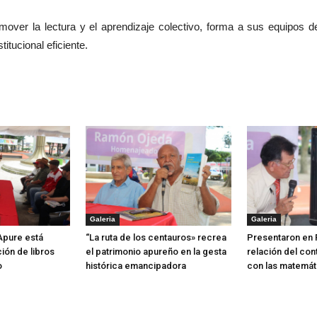
mover la lectura y el aprendizaje colectivo, forma a sus equipos d
titucional eficiente.
Galeria
Galeria
 Apure está
“La ruta de los centauros» recrea
Presentaron en 
ión de libros
el patrimonio apureño en la gesta
relación del con
o
histórica emancipadora
con las matemát