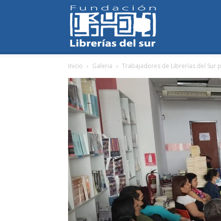
Fundación
Inicio
Galeria
Trabajadores de Librerías del Sur p
Librerías
del
Sur