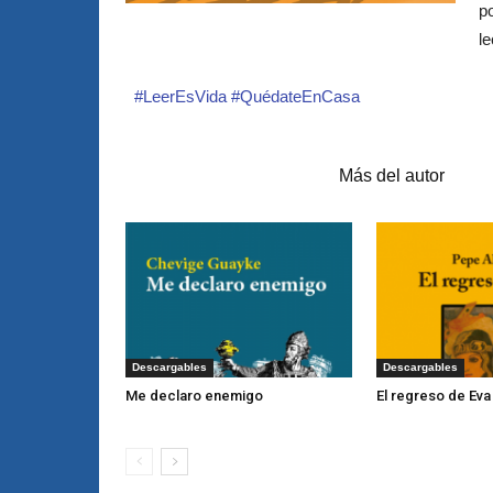
p
le
#LeerEsVida
#QuédateEnCasa
Artículos relacionados
Más del autor
Descargables
Descargables
Me declaro enemigo
El regreso de Eva