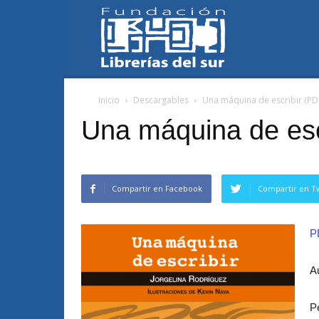
Fundación
Inicio
Descargables
Una máquina de escribir (PD
Librerías
Una máquina de esc
del
Compartir en Facebook
Compartir en Tw
P
Sur
A
P