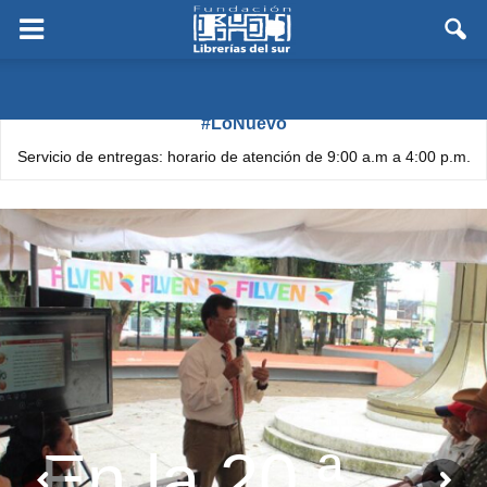
#LoNuevo
Servicio de entregas: horario de atención de 9:00 a.m a 4:00 p.m.
En la 20.ª