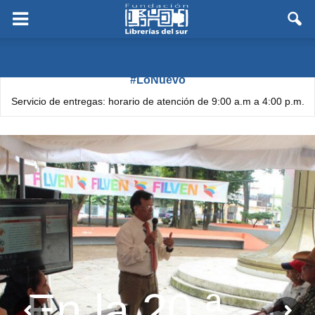
#LoNuevo
Servicio de entregas: horario de atención de 9:00 a.m a 4:00 p.m.
En la 20.ª