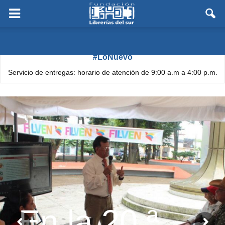
#LoNuevo
Servicio de entregas: horario de atención de 9:00 a.m a 4:00 p.m.
En la 20.ª