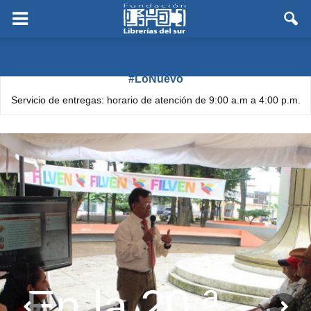
#LoNuevo
Servicio de entregas: horario de atención de 9:00 a.m a 4:00 p.m.
En la 20.ª