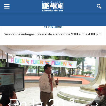
#LoNuevo
Servicio de entregas: horario de atención de 9:00 a.m a 4:00 p.m.
En la 20.ª