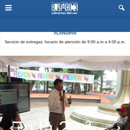
#LoNuevo
Servicio de entregas: horario de atención de 9:00 a.m a 4:00 p.m.
En la 20.ª