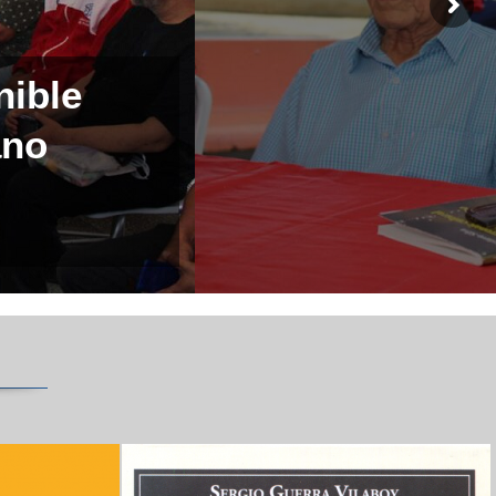
nible
ano