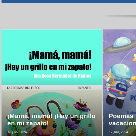
¡Mamá, mamá! ¡Hay un grillo
Poemas p
en mi zapato!
vacacio
18 julio, 2024
17 julio, 2024