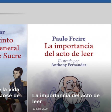
 la vida
 José de
La importancia del acto de
leer
17 julio, 2024