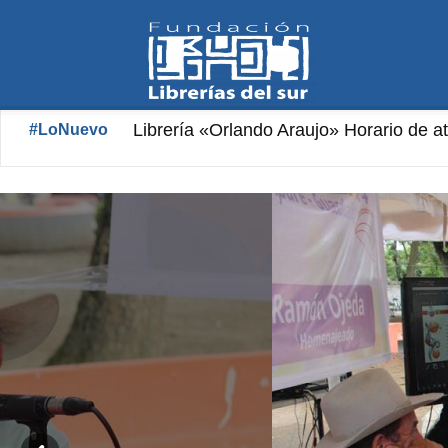
Fundación
Librería «Orlando Araujo» Horario de ate
Servicio de entregas: horario de atenc
#LoNuevo
Librerías
del
Sur