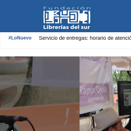
Fundación
Librería «Aníbal Nazoa» Horario de ate
#LoNuevo
Librerías
del
Sur