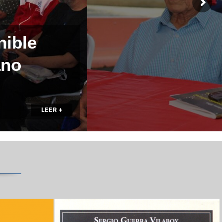
nible
ano