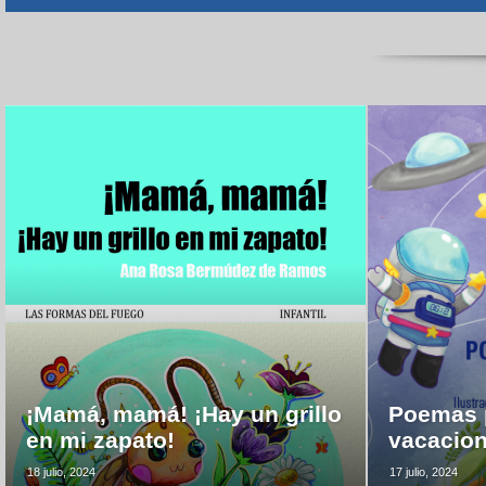
¡Mamá, mamá! ¡Hay un grillo
Poemas p
en mi zapato!
vacacio
18 julio, 2024
17 julio, 2024