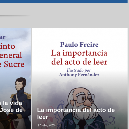
 la vida
 José de
La importancia del acto de
leer
17 julio, 2024