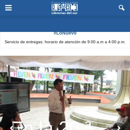
#LoNuevo
Servicio de entregas: horario de atención de 9:00 a.m a 4:00 p.m.
En la 20.ª