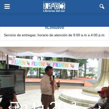
#LoNuevo
Librería «Aníbal Nazoa» Horario de atención: 8:00 a.m. a 12:00 p.m.
(Solo semanas de Flexibilización)
En la 20.ª