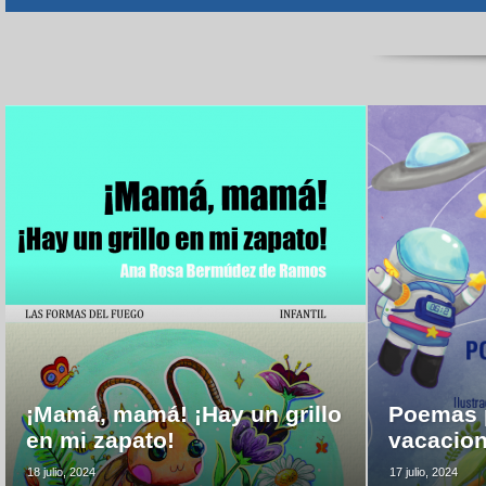
¡Mamá, mamá! ¡Hay un grillo
Poemas p
en mi zapato!
vacacio
18 julio, 2024
17 julio, 2024