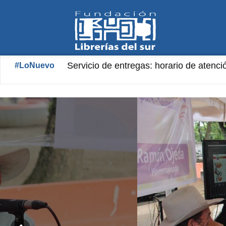
Fundación
Servicio de entregas: horario de atenció
Librería «Aníbal Nazoa» Horario de at
#LoNuevo
Librerías
del
Sur