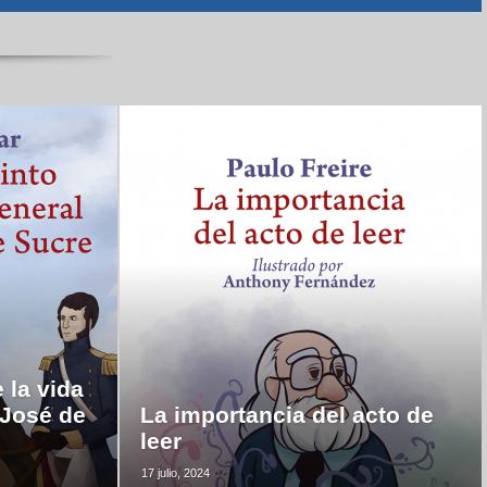
 la vida
 José de
La importancia del acto de
leer
17 julio, 2024