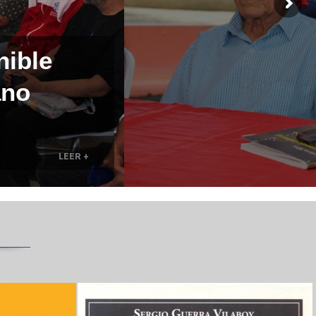
nible
ano