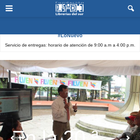
#LoNuevo
Servicio de entregas: horario de atención de 9:00 a.m a 4:00 p.m.
En la 20.ª