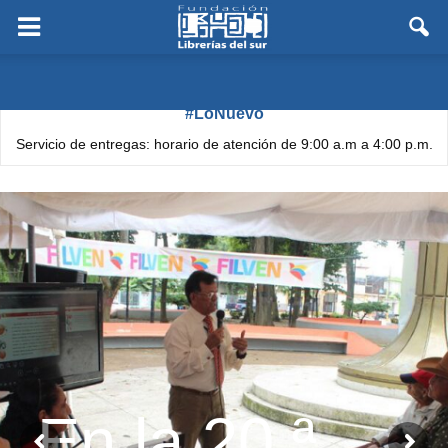
#LoNuevo
Servicio de entregas: horario de atención de 9:00 a.m a 4:00 p.m.
En la 20.ª