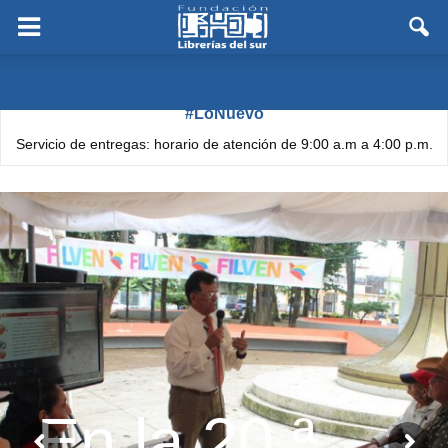
#LoNuevo
Servicio de entregas: horario de atención de 9:00 a.m a 4:00 p.m.
En la 20.ª