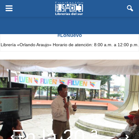
#LoNuevo
Librería «Orlando Araujo» Horario de atención: 8:00 a.m. a 12:00 p.m.
(Solo semanas de Flexibilización)
En la 20.ª