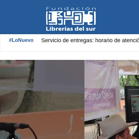
Fundación
Servicio de entregas: horario de atenció
Librería «Aníbal Nazoa» Horario de at
#LoNuevo
Librerías
del
Sur