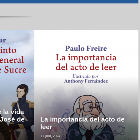
 la vida
 José de
La importancia del acto de
leer
17 julio, 2024