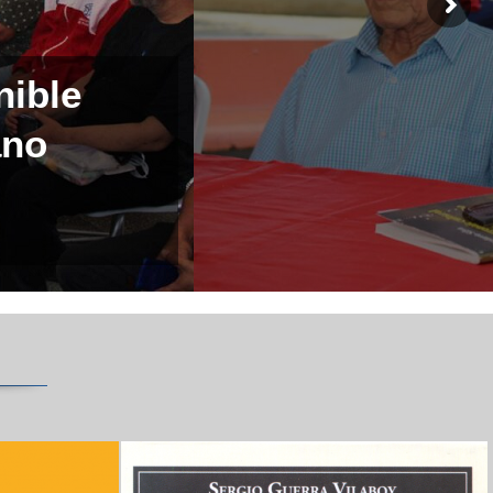
nible
ano