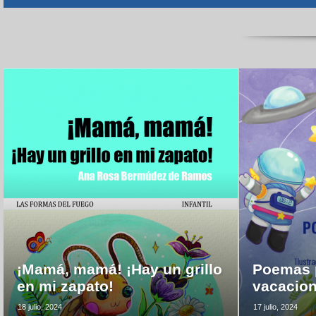
¡Mamá, mamá! ¡Hay un grillo
Poemas p
en mi zapato!
vacacio
18 julio, 2024
17 julio, 2024