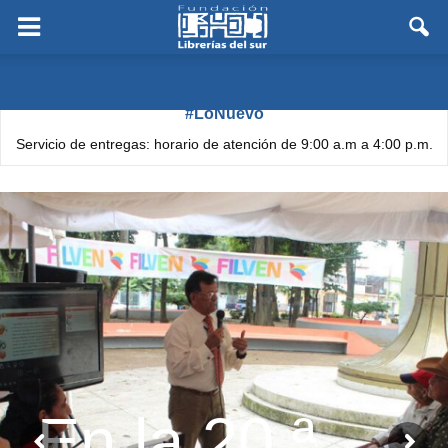
#LoNuevo
Servicio de entregas: horario de atención de 9:00 a.m a 4:00 p.m.
En la 20.ª